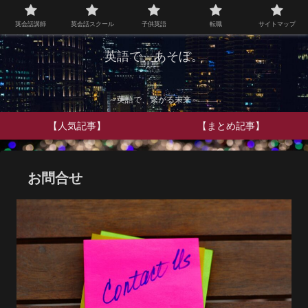
英会話講師
英会話スクール
子供英語
転職
サイトマップ
英語で、あそぼ。
～英語で、繋がる未来～
【人気記事】
【まとめ記事】
お問合せ