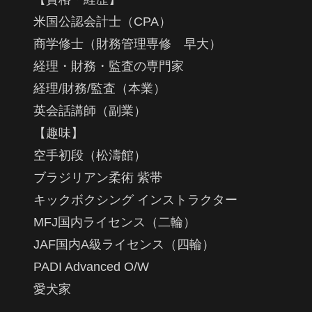
米国公認会計士（CPA）
商学修士（財務管理専修 早大）
経理・財務・監査の専門家
経理/財務/監査（本業）
英会話講師（副業）
【趣味】
空手初段（松濤館）
ブラジリアン柔術 紫帯
キックボクシング インストラクター
MFJ国内ライセンス（二輪）
JAF国内A級ライセンス（四輪）
PADI Advanced O/W
愛犬家