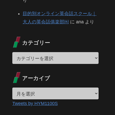
り
目的別オンライン英会話スクール｜
大人の英会話俱楽部￼
に
ana
より
カテゴリー
アーカイブ
Tweets by HYM1100S