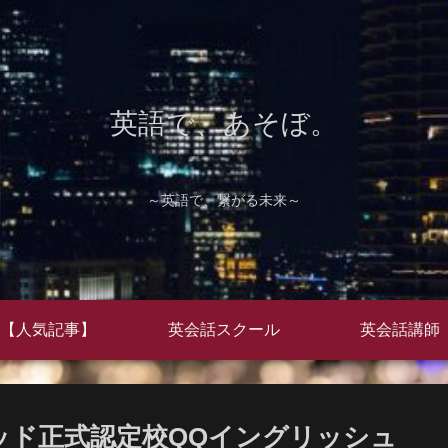
英語で、あそぼ。
～英語で、繋がる未来～
【人気記事】
英会話スクール
英会話講師
ッド正式認定校QQイングリッシュ