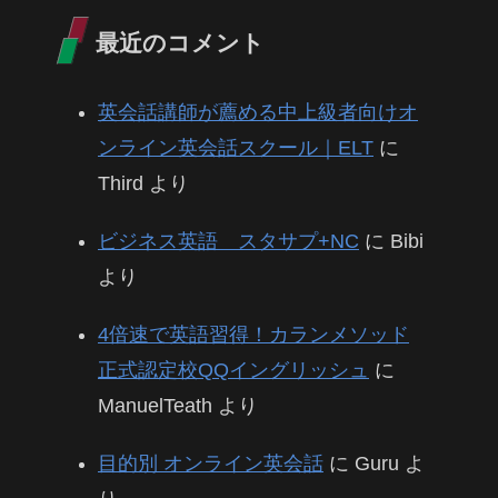
最近のコメント
英会話講師が薦める中上級者向けオ
ンライン英会話スクール｜ELT
に
Third
より
ビジネス英語 スタサプ+NC
に
Bibi
より
4倍速で英語習得！カランメソッド
正式認定校QQイングリッシュ
に
ManuelTeath
より
目的別 オンライン英会話
に
Guru
よ