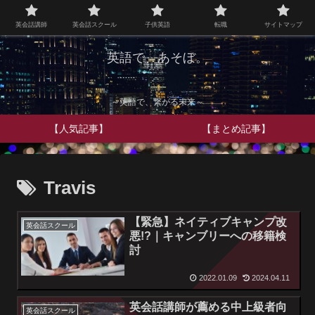
英会話講師
英会話スクール
子供英語
転職
サイトマップ
英語で、あそぼ。
～英語で、繋がる未来～
【人気記事】
【まとめ記事】
Travis
【緊急】ネイティブキャンプ改
英会話スクール
悪!?｜キャンブリーへの移籍検
討
2022.01.09
2024.04.11
英会話講師が薦める中上級者向
英会話スクール