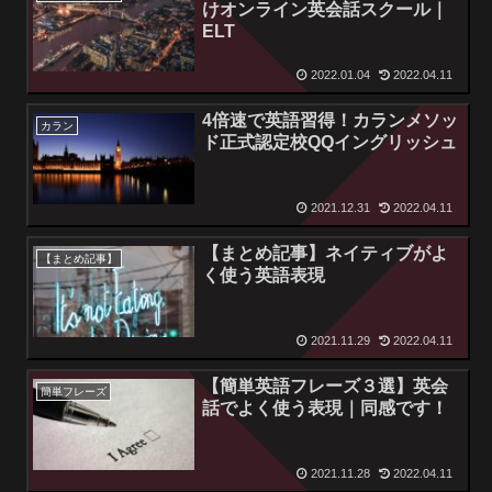
けオンライン英会話スクール｜
ELT
2022.01.04
2022.04.11
4倍速で英語習得！カランメソッ
カラン
ド正式認定校QQイングリッシュ
2021.12.31
2022.04.11
【まとめ記事】ネイティブがよ
【まとめ記事】
く使う英語表現
2021.11.29
2022.04.11
【簡単英語フレーズ３選】英会
簡単フレーズ
話でよく使う表現｜同感です！
2021.11.28
2022.04.11