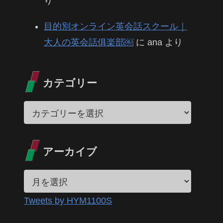
り
目的別オンライン英会話スクール｜
大人の英会話俱楽部￼
に
ana
より
カテゴリー
アーカイブ
Tweets by HYM1100S