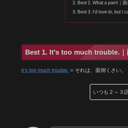
Best 2. What a p
Best 3. I’d love to
Best 1. It’s too much t
It’s too much trouble.
= それは、面倒くさい。
いつも２～３