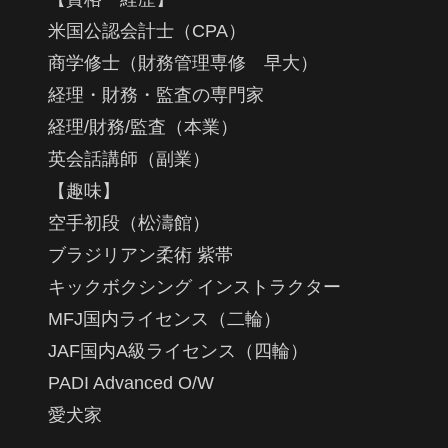
米国公認会計士（CPA）
商学修士（財務管理専修 早大）
経理・財務・監査の専門家
経理/財務/監査（本業）
英会話講師（副業）
【趣味】
空手初段（松濤館）
ブラジリアン柔術 紫帯
キックボクシング インストラクター
MFJ国内ライセンス（二輪）
JAF国内A級ライセンス（四輪）
PADI Advanced O/W
愛犬家