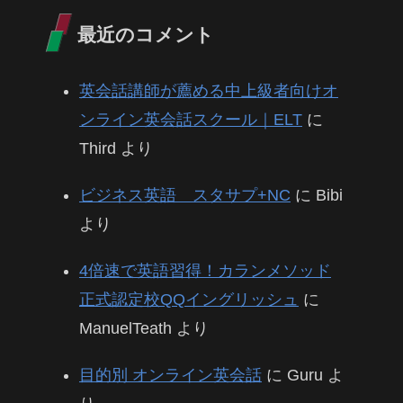
最近のコメント
英会話講師が薦める中上級者向けオ
ンライン英会話スクール｜ELT
に
Third
より
ビジネス英語 スタサプ+NC
に
Bibi
より
4倍速で英語習得！カランメソッド
正式認定校QQイングリッシュ
に
ManuelTeath
より
目的別 オンライン英会話
に
Guru
よ