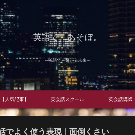
英語で、あそぼ。
～英語で、繋がる未来～
【人気記事】
英会話スクール
英会話講師
話でよく使う表現｜面倒くさい