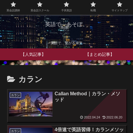
英会話講師
英会話スクール
子供英語
転職
サイトマップ
英語で、あそぼ。
～英語で、繋がる未来～
【人気記事】
【まとめ記事】
カラン
Callan Method｜カラン・メソ
カラン
ッド
2022.04.24
2022.06.20
4倍速で英語習得！カランメソッ
カラン