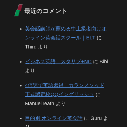
最近のコメント
英会話講師が薦める中上級者向けオ
ンライン英会話スクール｜ELT
に
Third
より
ビジネス英語 スタサプ+NC
に
Bibi
より
4倍速で英語習得！カランメソッド
正式認定校QQイングリッシュ
に
ManuelTeath
より
目的別 オンライン英会話
に
Guru
よ