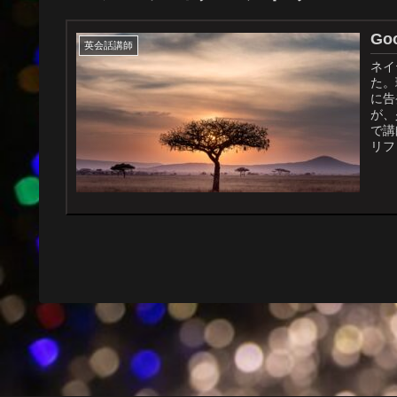
Go
英会話講師
ネイ
た。
に告
が、
で講
リフ