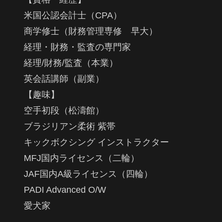
米国公認会計士（CPA）
商学修士（財務管理専修 早大）
経理・財務・監査の専門家
経理/財務/監査（本業）
英会話講師（副業）
【趣味】
空手初段（松濤館）
ブラジリアン柔術 紫帯
キックボクシング インストラクター
MFJ国内ライセンス（二輪）
JAF国内A級ライセンス（四輪）
PADI Advanced O/W
愛犬家