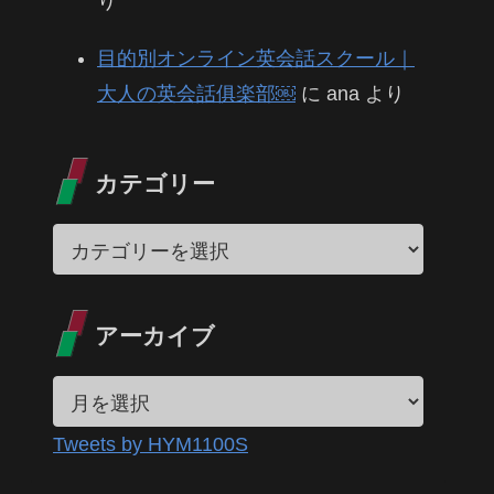
り
目的別オンライン英会話スクール｜
大人の英会話俱楽部￼
に
ana
より
カテゴリー
アーカイブ
Tweets by HYM1100S