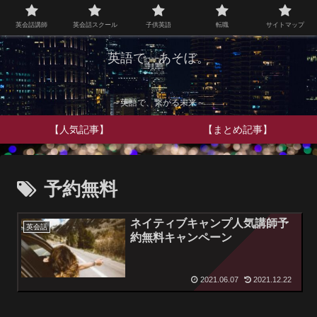
英会話講師
英会話スクール
子供英語
転職
サイトマップ
英語で、あそぼ。
～英語で、繋がる未来～
【人気記事】
【まとめ記事】
予約無料
ネイティブキャンプ人気講師予
英会話
約無料キャンペーン
2021.06.07
2021.12.22