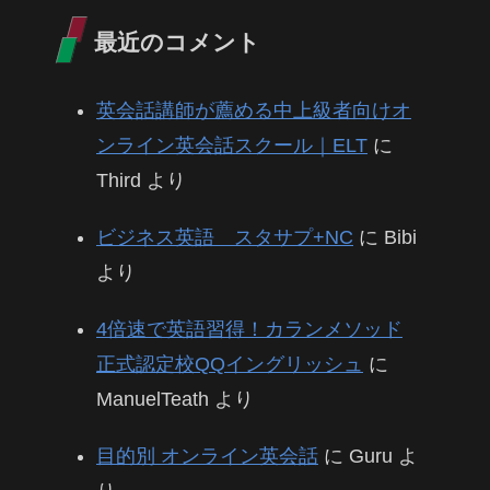
最近のコメント
英会話講師が薦める中上級者向けオ
ンライン英会話スクール｜ELT
に
Third
より
ビジネス英語 スタサプ+NC
に
Bibi
より
4倍速で英語習得！カランメソッド
正式認定校QQイングリッシュ
に
ManuelTeath
より
目的別 オンライン英会話
に
Guru
よ