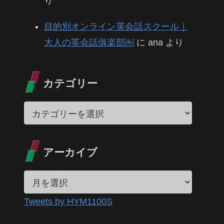
り
目的別オンライン英会話スクール｜
大人の英会話俱楽部￼
に
ana
より
カテゴリー
アーカイブ
Tweets by HYM1100S