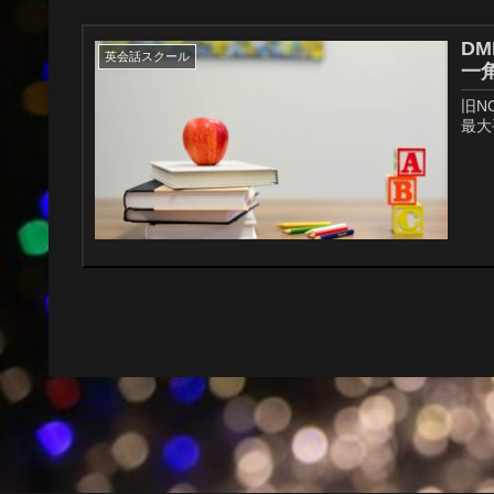
D
英会話スクール
一
旧N
最大