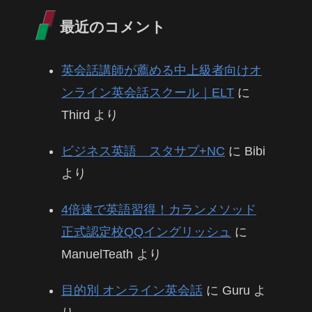
最近のコメント
英会話講師が薦める中上級者向けオ
ンライン英会話スクール｜ELT
に
Third
より
ビジネス英語 スタサプ+NC
に
Bibi
より
4倍速で英語習得！カランメソッド
正式認定校QQイングリッシュ
に
ManuelTeath
より
目的別 オンライン英会話
に
Guru
よ