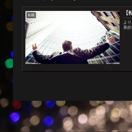
【
転職
より
果的