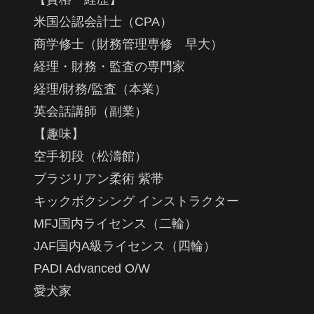
米国公認会計士（CPA）
商学修士（財務管理専修 早大）
経理・財務・監査の専門家
経理/財務/監査（本業）
英会話講師（副業）
【趣味】
空手初段（松濤館）
ブラジリアン柔術 紫帯
キックボクシング インストラクター
MFJ国内ライセンス（二輪）
JAF国内A級ライセンス（四輪）
PADI Advanced O/W
愛犬家