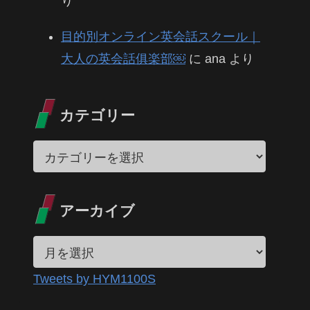
り
目的別オンライン英会話スクール｜
大人の英会話俱楽部￼
に
ana
より
カテゴリー
アーカイブ
Tweets by HYM1100S