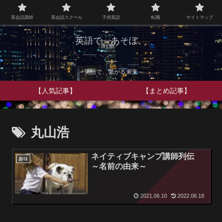
英会話講師
英会話スクール
子供英語
転職
サイトマップ
英語で、あそぼ。
～英語で、繋がる未来～
【人気記事】
【まとめ記事】
丸山浩
ネイティブキャンプ講師列伝
趣味
～名前の由来～
2021.06.10
2022.06.18