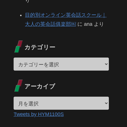
り
目的別オンライン英会話スクール｜
大人の英会話俱楽部￼
に
ana
より
カテゴリー
アーカイブ
Tweets by HYM1100S