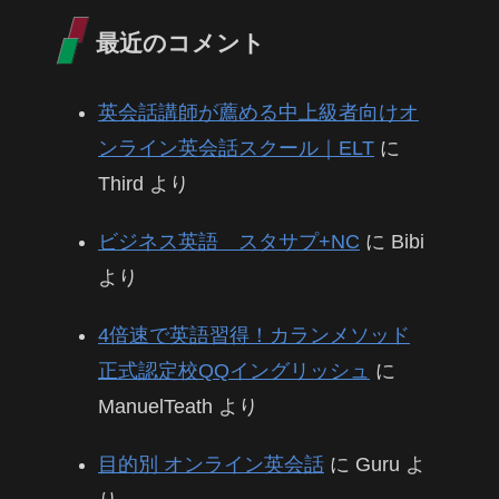
最近のコメント
英会話講師が薦める中上級者向けオ
ンライン英会話スクール｜ELT
に
Third
より
ビジネス英語 スタサプ+NC
に
Bibi
より
4倍速で英語習得！カランメソッド
正式認定校QQイングリッシュ
に
ManuelTeath
より
目的別 オンライン英会話
に
Guru
よ