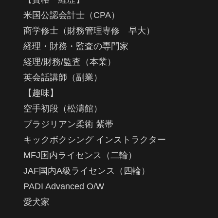
米国公認会計士（CPA）
商学修士（財務管理専修 早大）
経理・財務・監査の専門家
経理/財務/監査（本業）
英会話講師（副業）
【趣味】
空手初段（松濤館）
ブラジリアン柔術 紫帯
キックボクシング インストラクター
MFJ国内ライセンス（二輪）
JAF国内A級ライセンス（四輪）
PADI Advanced O/W
愛犬家