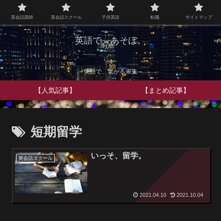
英会話講師
英会話スクール
子供英語
転職
サイトマップ
英語で、あそぼ。
～英語で、繋がる未来～
【人気記事】
【まとめ記事】
短期留学
いっそ、留学。
英会話スクール
2021.04.10
2021.10.04