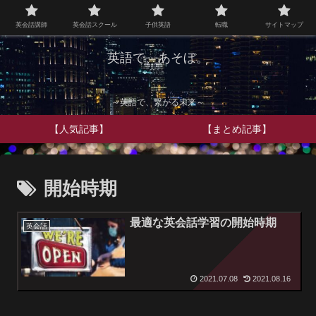
英会話講師
英会話スクール
子供英語
転職
サイトマップ
英語で、あそぼ。
～英語で、繋がる未来～
【人気記事】
【まとめ記事】
開始時期
最適な英会話学習の開始時期
英会話
2021.07.08
2021.08.16