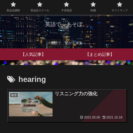
英会話講師
英会話スクール
子供英語
転職
サイトマップ
英語で、あそぼ。
～英語で、繋がる未来～
【人気記事】
【まとめ記事】
hearing
リスニング力の強化
発音
2021.05.06
2021.10.18