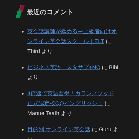
最近のコメント
英会話講師が薦める中上級者向けオ
ンライン英会話スクール｜ELT
に
Third
より
ビジネス英語 スタサプ+NC
に
Bibi
より
4倍速で英語習得！カランメソッド
正式認定校QQイングリッシュ
に
ManuelTeath
より
目的別 オンライン英会話
に
Guru
よ