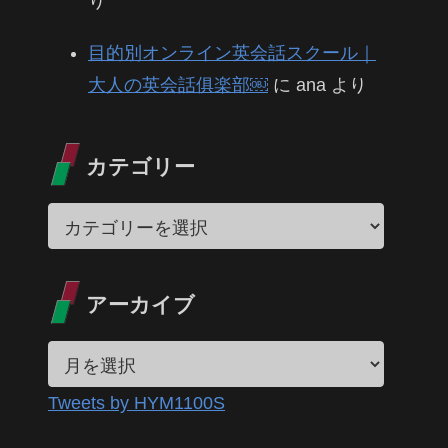
り
目的別オンライン英会話スクール｜
大人の英会話俱楽部￼
に
ana
より
カテゴリー
アーカイブ
Tweets by HYM1100S