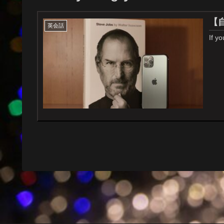
【
英会話
If y