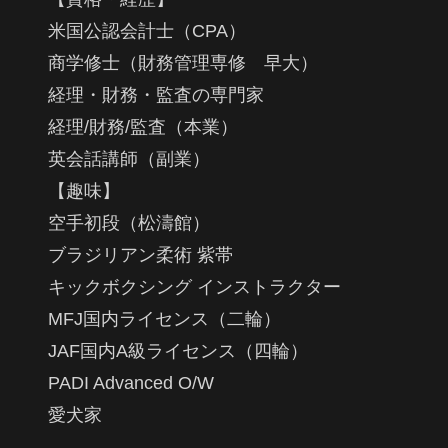
米国公認会計士（CPA）
商学修士（財務管理専修 早大）
経理・財務・監査の専門家
経理/財務/監査（本業）
英会話講師（副業）
【趣味】
空手初段（松濤館）
ブラジリアン柔術 紫帯
キックボクシング インストラクター
MFJ国内ライセンス（二輪）
JAF国内A級ライセンス（四輪）
PADI Advanced O/W
愛犬家