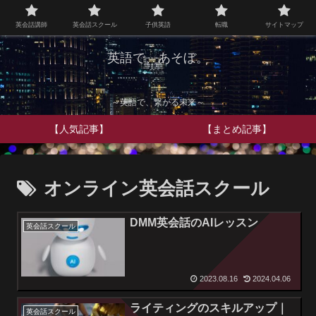
英会話講師
英会話スクール
子供英語
転職
サイトマップ
英語で、あそぼ。
～英語で、繋がる未来～
【人気記事】
【まとめ記事】
オンライン英会話スクール
DMM英会話のAIレッスン
英会話スクール
2023.08.16
2024.04.06
ライティングのスキルアップ｜
英会話スクール