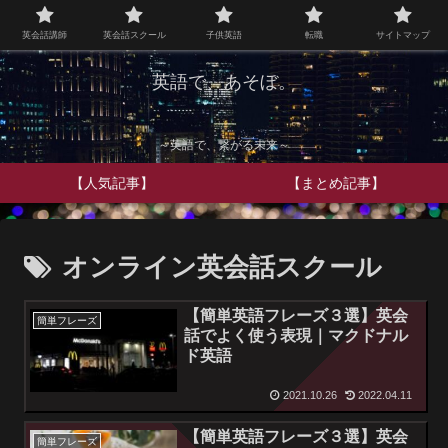
英会話講師
英会話スクール
子供英語
転職
サイトマップ
英語で、あそぼ。
～英語で、繋がる未来～
【人気記事】
【まとめ記事】
オンライン英会話スクール
【簡単英語フレーズ３選】英会
簡単フレーズ
話でよく使う表現｜マクドナル
ド英語
2021.10.26
2022.04.11
【簡単英語フレーズ３選】英会
簡単フレーズ