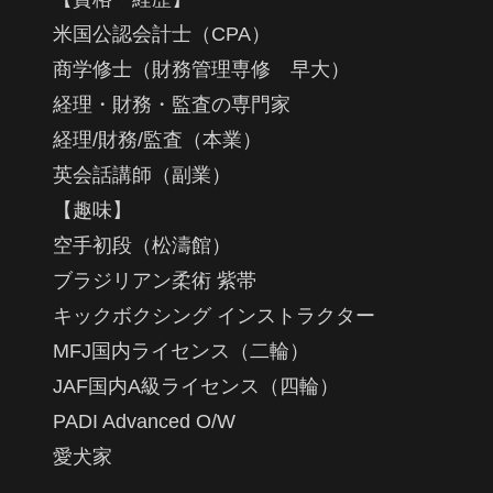
米国公認会計士（CPA）
商学修士（財務管理専修 早大）
経理・財務・監査の専門家
経理/財務/監査（本業）
英会話講師（副業）
【趣味】
空手初段（松濤館）
ブラジリアン柔術 紫帯
キックボクシング インストラクター
MFJ国内ライセンス（二輪）
JAF国内A級ライセンス（四輪）
PADI Advanced O/W
愛犬家