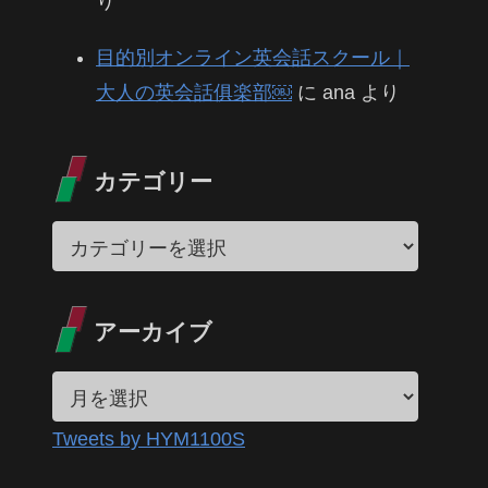
り
目的別オンライン英会話スクール｜
大人の英会話俱楽部￼
に
ana
より
カテゴリー
アーカイブ
Tweets by HYM1100S