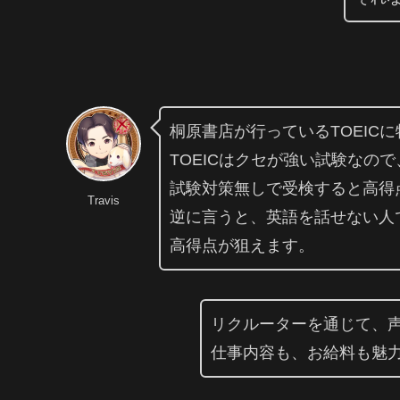
桐原書店が行っているTOEIC
TOEICはクセが強い試験なの
試験対策無しで受検すると高得
Travis
逆に言うと、英語を話せない人で
高得点が狙えます。
リクルーターを通じて、
仕事内容も、お給料も魅