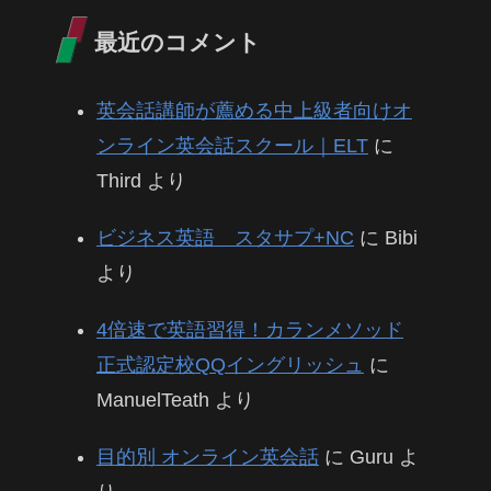
最近のコメント
英会話講師が薦める中上級者向けオ
ンライン英会話スクール｜ELT
に
Third
より
ビジネス英語 スタサプ+NC
に
Bibi
より
4倍速で英語習得！カランメソッド
正式認定校QQイングリッシュ
に
ManuelTeath
より
目的別 オンライン英会話
に
Guru
よ