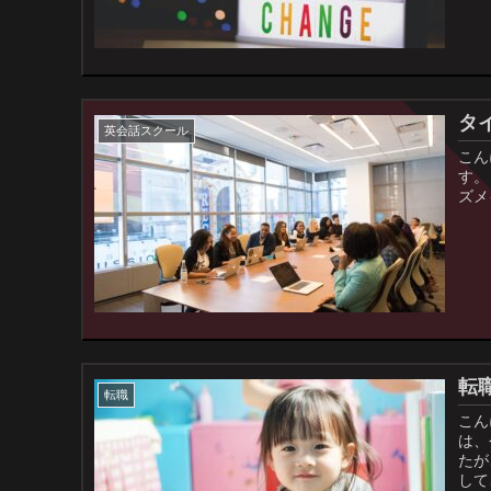
タ
英会話スクール
こん
す。
ズメ
転
転職
こん
は、
たが
して、