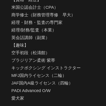
米国公認会計士（CPA）
商学修士（財務管理専修 早大）
経理・財務・監査の専門家
経理/財務/監査（本業）
英会話講師（副業）
【趣味】
空手初段（松濤館）
ブラジリアン柔術 紫帯
キックボクシング インストラクター
MFJ国内ライセンス（二輪）
JAF国内A級ライセンス（四輪）
PADI Advanced O/W
愛犬家