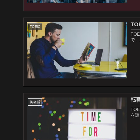
TO
TOEIC
TO
で、
転職
英会話
TO
を話