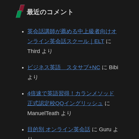
最近のコメント
英会話講師が薦める中上級者向けオ
ンライン英会話スクール｜ELT
に
Third
より
ビジネス英語 スタサプ+NC
に
Bibi
より
4倍速で英語習得！カランメソッド
正式認定校QQイングリッシュ
に
ManuelTeath
より
目的別 オンライン英会話
に
Guru
よ