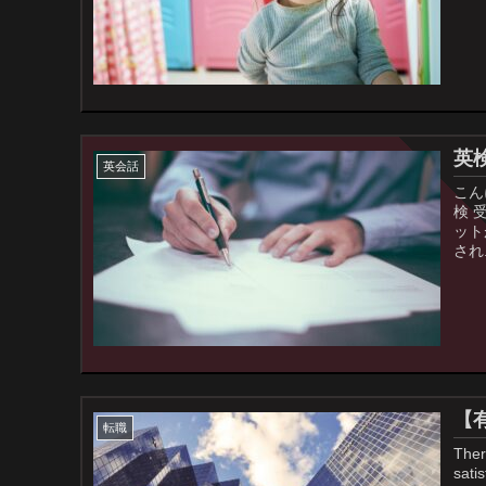
英
英会話
こん
検 
ット
され.
【
転職
Ther
sati