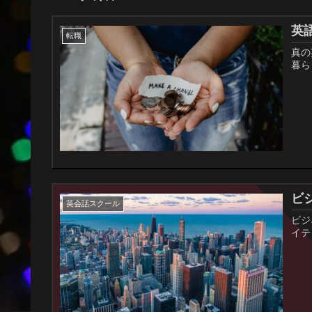
英
転職
真の
暮ら
ビ
英会話スクール
ビジ
イテ