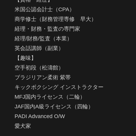
米国公認会計士（CPA）
商学修士（財務管理専修 早大）
経理・財務・監査の専門家
経理/財務/監査（本業）
英会話講師（副業）
【趣味】
空手初段（松濤館）
ブラジリアン柔術 紫帯
キックボクシング インストラクター
MFJ国内ライセンス（二輪）
JAF国内A級ライセンス（四輪）
PADI Advanced O/W
愛犬家