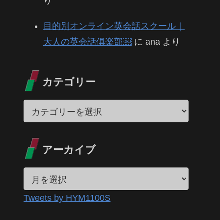
り
目的別オンライン英会話スクール｜
大人の英会話俱楽部￼
に
ana
より
カテゴリー
アーカイブ
Tweets by HYM1100S