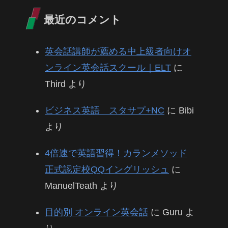
最近のコメント
英会話講師が薦める中上級者向けオ
ンライン英会話スクール｜ELT
に
Third
より
ビジネス英語 スタサプ+NC
に
Bibi
より
4倍速で英語習得！カランメソッド
正式認定校QQイングリッシュ
に
ManuelTeath
より
目的別 オンライン英会話
に
Guru
よ