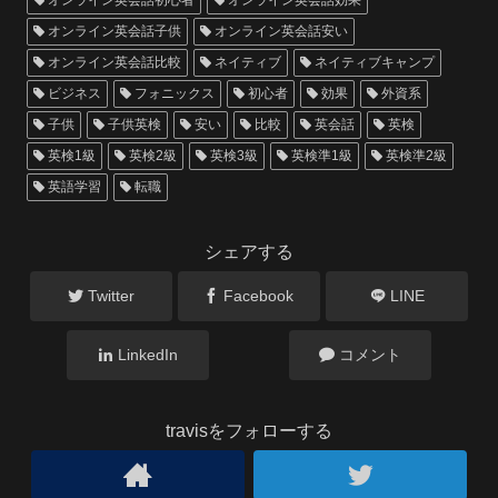
オンライン英会話子供
オンライン英会話安い
オンライン英会話比較
ネイティブ
ネイティブキャンプ
ビジネス
フォニックス
初心者
効果
外資系
子供
子供英検
安い
比較
英会話
英検
英検1級
英検2級
英検3級
英検準1級
英検準2級
英語学習
転職
シェアする
Twitter
Facebook
LINE
LinkedIn
コメント
travisをフォローする