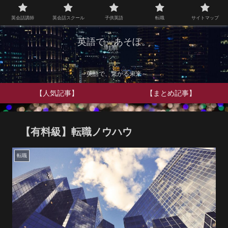
英会話講師
英会話スクール
子供英語
転職
サイトマップ
英語で、あそぼ。
～英語で、繋がる未来～
【人気記事】
【まとめ記事】
【有料級】転職ノウハウ
転職