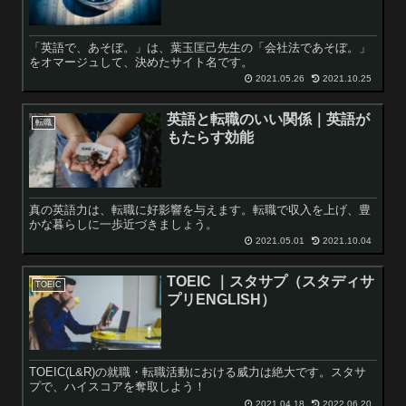
「英語で、あそぼ。」は、葉玉匡己先生の「会社法であそぼ。」
をオマージュして、決めたサイト名です。
2021.05.26
2021.10.25
英語と転職のいい関係｜英語が
転職
もたらす効能
真の英語力は、転職に好影響を与えます。転職で収入を上げ、豊
かな暮らしに一歩近づきましょう。
2021.05.01
2021.10.04
TOEIC ｜スタサプ（スタディサ
TOEIC
プリENGLISH）
TOEIC(L&R)の就職・転職活動における威力は絶大です。スタサ
プで、ハイスコアを奪取しよう！
2021.04.18
2022.06.20