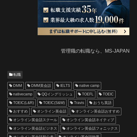
管理職の転職なら、MS-JAPAN
転職
DMM
DMM英会話
IELTS
native camp
nativecamp
QQイングリッシュ
TOEFL
TOEIC
TOEIC(L&R)
TOEIC(S&W)
Travis
おうち英語
おすすめ
オンライン英会話
オンライン英会話おすすめ
オンライン英会話スクール
オンライン英会話ネイティブ
オンライン英会話ビジネス
オンライン英会話フォニックス
オンライン英会話初心者
オンライン英会話効果