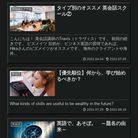
タイプ別のオススメ 英会話スク
英会話スクール
ール②
こんにちは！ 英会話講師のTravis（トラヴィス）です。 前回の続
きです。 ビズメイツ 目的が、ビジネス英語の習得であれば、
Hikaさんのビズメイツがオススメです。 海外のクライアントや海
外...
2021.04.04
2022.07.05
【優先順位】何から、学び始め
英会話
るべきか？
What kinds of skills are useful to be wealthy in the future?
2021.07.28
2021.08.16
英語で、あそぼ。 ～題名の由
英会話
来～