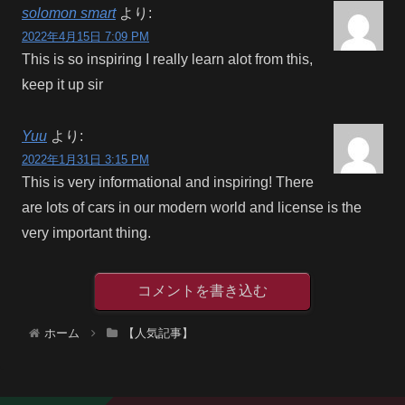
solomon smart
より:
2022年4月15日 7:09 PM
This is so inspiring I really learn alot from this,
keep it up sir
Yuu
より:
2022年1月31日 3:15 PM
This is very informational and inspiring! There
are lots of cars in our modern world and license is the
very important thing.
コメントを書き込む
ホーム
【人気記事】