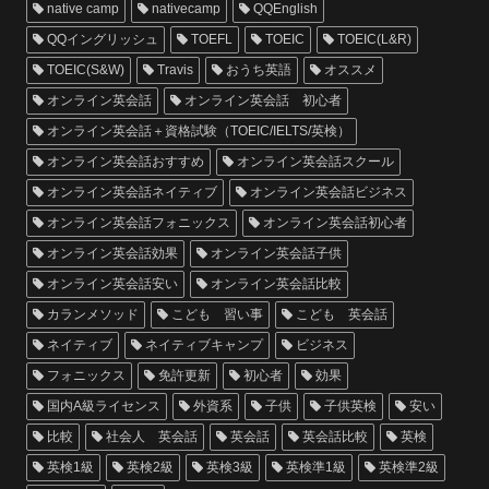
native camp
nativecamp
QQEnglish
QQイングリッシュ
TOEFL
TOEIC
TOEIC(L&R)
TOEIC(S&W)
Travis
おうち英語
オススメ
オンライン英会話
オンライン英会話 初心者
オンライン英会話＋資格試験（TOEIC/IELTS/英検）
オンライン英会話おすすめ
オンライン英会話スクール
オンライン英会話ネイティブ
オンライン英会話ビジネス
オンライン英会話フォニックス
オンライン英会話初心者
オンライン英会話効果
オンライン英会話子供
オンライン英会話安い
オンライン英会話比較
カランメソッド
こども 習い事
こども 英会話
ネイティブ
ネイティブキャンプ
ビジネス
フォニックス
免許更新
初心者
効果
国内A級ライセンス
外資系
子供
子供英検
安い
比較
社会人 英会話
英会話
英会話比較
英検
英検1級
英検2級
英検3級
英検準1級
英検準2級