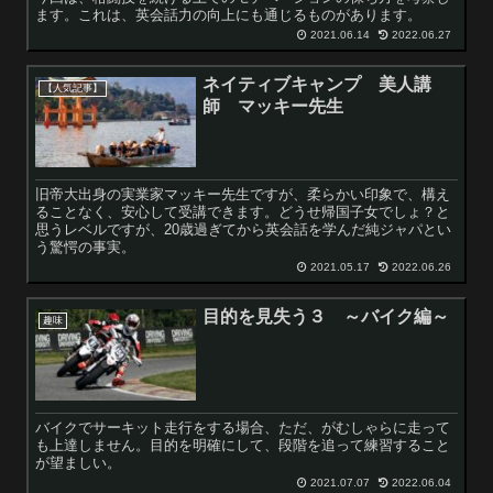
ます。これは、英会話力の向上にも通じるものがあります。
2021.06.14
2022.06.27
ネイティブキャンプ 美人講
【人気記事】
師 マッキー先生
旧帝大出身の実業家マッキー先生ですが、柔らかい印象で、構え
ることなく、安心して受講できます。どうせ帰国子女でしょ？と
思うレベルですが、20歳過ぎてから英会話を学んだ純ジャパとい
う驚愕の事実。
2021.05.17
2022.06.26
目的を見失う３ ～バイク編～
趣味
バイクでサーキット走行をする場合、ただ、がむしゃらに走って
も上達しません。目的を明確にして、段階を追って練習すること
が望ましい。
2021.07.07
2022.06.04