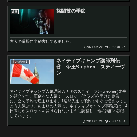
格闘技の季節
趣味
友人の道場に出稽古してきました。
2021.06.20
2022.06.27
ネイティブキャンプ講師列伝
【人気記事】
⑥ 帝王Stephen スティーヴ
ン
ネイティブキャンプ人気講師カナダのスティーヴン(Stephen)先生
の紹介です。圧倒的な人気で、スロット(クラス)を開けた途端
に、全て予約で埋まります。1週間先まで予約ですぐに埋まってし
まう人気ぶり。あまりの人気に、ネイティブキャンプ事務局は、4
日間しかスロットを開けられないように調整し、他の講師へ誘導
しています。
2021.05.20
2021.10.04