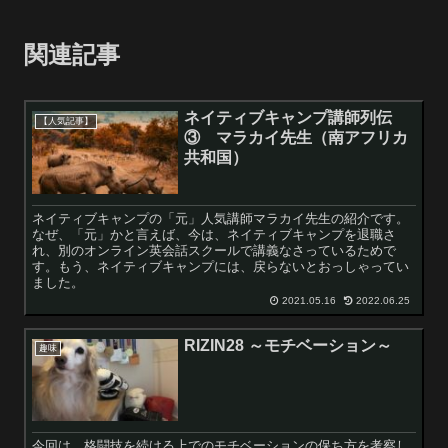
関連記事
ネイティブキャンプ講師列伝
【人気記事】
③ マラカイ先生（南アフリカ
共和国）
ネイティブキャンプの「元」人気講師マラカイ先生の紹介です。
なぜ、「元」かと言えば、今は、ネイティブキャンプを退職さ
れ、別のオンライン英会話スクールで講義なさっているためで
す。もう、ネイティブキャンプには、戻らないとおっしゃってい
ました。
2021.05.16
2022.06.25
RIZIN28 ～モチベーション～
趣味
今回は、格闘技を続ける上でのモチベーションの保ち方を考察し