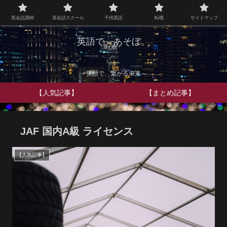
英会話講師
英会話スクール
子供英語
転職
サイトマップ
英語で、あそぼ。
～英語で、繋がる未来～
【人気記事】
【まとめ記事】
JAF 国内A級 ライセンス
【人気記事】