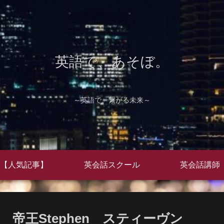
英語で、あそぼ。
～英語で、繋がる未来～
【人気記事】
英会話スクール
英会話講師
帝王Stephen スティーヴン