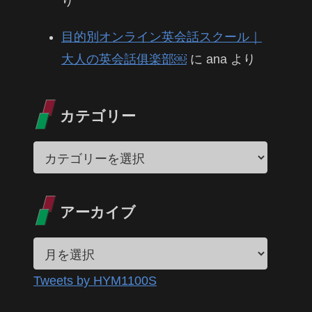
り
目的別オンライン英会話スクール｜
大人の英会話俱楽部￼
に
ana
より
カテゴリー
アーカイブ
Tweets by HYM1100S