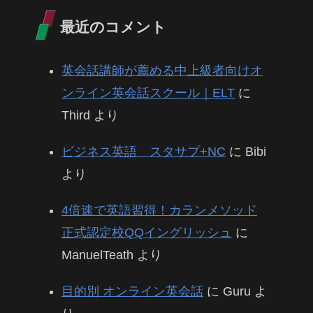
最近のコメント
英会話講師が薦める中上級者向けオ
ンライン英会話スクール｜ELT
に
Third
より
ビジネス英語 スタサプ+NC
に
Bibi
より
4倍速で英語習得！カランメソッド
正式認定校QQイングリッシュ
に
ManuelTeath
より
目的別 オンライン英会話
に
Guru
よ