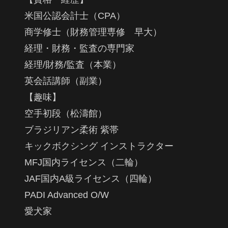
米国公認会計士（CPA）
商学修士（財務管理専修 早大）
経理・財務・監査の専門家
経理/財務/監査（本業）
英会話講師（副業）
【趣味】
空手初段（松濤館）
ブラジリアン柔術 紫帯
キックボクシング インストラクター
MFJ国内ライセンス（二輪）
JAF国内A級ライセンス（四輪）
PADI Advanced O/W
愛犬家