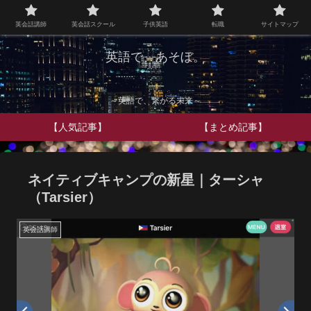
英会話講師
英会話スクール
子供英語
転職
サイトマップ
英語で、あそぼ。
～英語で、繋がる未来～
【人気記事】
【まとめ記事】
ネイティブキャンプの新星｜ターシャ
（Tarsier）
英会話講師