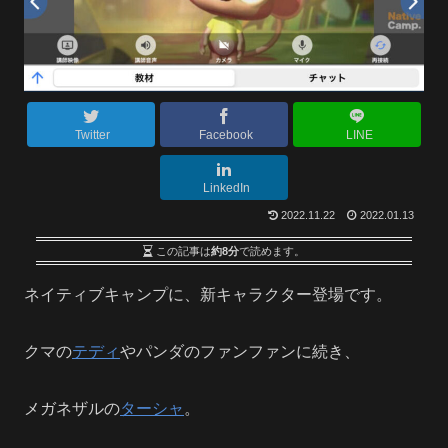
Twitter
Facebook
LINE
LinkedIn
2022.11.22
2022.01.13
この記事は
約8分
で読めます。
ネイティブキャンプに、新キャラクター登場です。
クマの
テディ
やパンダのファンファンに続き、
メガネザルの
ターシャ
。