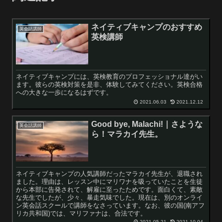
ネイティブキャンプのおすすめ
英会話講師
英検講師
ネイティブキャンプには、英検教育のプロフェッショナル達がい
ます。彼らの英検対策を是非、体験してみてください。英検合格
への大きな一歩になるはずです。
2021.06.03
2021.12.12
Good bye, Malachi!｜さような
英会話講師
ら！マラカイ先生。
ネイティブキャンプの人気講師だったマラカイ先生が、退職され
ました。理由は、レッスン中にマリワナを吸っていたことを生徒
から本部に告発されて、解雇に至ったためです。面白くて、素敵
な先生でしたが、少々、暴走気味でした。現在は、別のオンライ
ン英会話スクールで講師をなさっています。なお、彼の国(南アフ
リカ共和国)では、マリファナは、合法です。
2021.05.21
2021.10.04