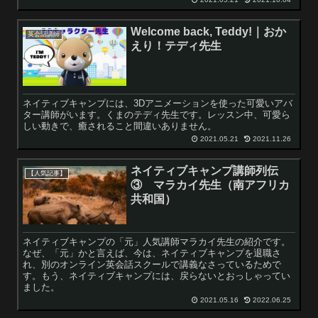
Welcome back, Teddy!｜おか
英会話講師
えり！テディ先生
ネイティブキャンプには、3Dアニメーションを使った可愛いアバ
ター講師がいます。くまのテディ先生です。レッスン中、可愛ら
しい動きで、癒されること間違いありません。
2021.05.21
2021.11.26
ネイティブキャンプ講師列伝
【人気記事】
③ マラカイ先生（南アフリカ
共和国）
ネイティブキャンプの「元」人気講師マラカイ先生の紹介です。
なぜ、「元」かと言えば、今は、ネイティブキャンプを退職さ
れ、別のオンライン英会話スクールで講義なさっているためで
す。もう、ネイティブキャンプには、戻らないとおっしゃってい
ました。
2021.05.16
2022.06.25