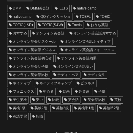
DMM
DMM英会話
IELTS
native camp
nativecamp
QQイングリッシュ
TOEFL
TOEIC
TOEIC(L&R)
TOEIC(S&W)
Travis
おうち英語
おすすめ
オンライン英会話
オンライン英会話おすすめ
オンライン英会話スクール
オンライン英会話ネイティブ
オンライン英会話ビジネス
オンライン英会話フォニックス
オンライン英会話初心者
オンライン英会話効果
オンライン英会話子供
オンライン英会話安い
オンライン英会話比較
テディ・ベア
テディ先生
ネイティブ
ネイティブキャンプ
ビジネス
フォニックス
初心者
効果
外資系
子供
子供英検
安い
比較
英会話
英会話比較
英検
英検1級
英検2級
英検3級
英検準1級
英検準2級
英語学習
転職