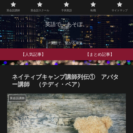
英会話講師
英会話スクール
子供英語
転職
サイトマップ
英語で、あそぼ。
～英語で、繋がる未来～
【人気記事】
【まとめ記事】
ネイティブキャンプ講師列伝① アバタ
ー講師 （テディ・ベア）
英会話講師