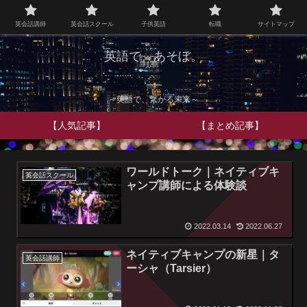
英会話講師
英会話スクール
子供英語
転職
サイトマップ
英語で、あそぼ。
～英語で、繋がる未来～
【人気記事】
【まとめ記事】
ワールドトーク｜ネイティブキ
英会話スクール
ャンプ講師による体験談
2022.03.14
2022.06.27
ネイティブキャンプの新星｜タ
英会話講師
ーシャ（Tarsier）