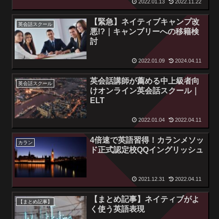
2022.01.13
2022.11.22
【緊急】ネイティブキャンプ改
英会話スクール
悪!?｜キャンブリーへの移籍検
討
2022.01.09
2024.04.11
英会話講師が薦める中上級者向
英会話スクール
けオンライン英会話スクール｜
ELT
2022.01.04
2022.04.11
4倍速で英語習得！カランメソッ
カラン
ド正式認定校QQイングリッシュ
2021.12.31
2022.04.11
【まとめ記事】ネイティブがよ
【まとめ記事】
く使う英語表現