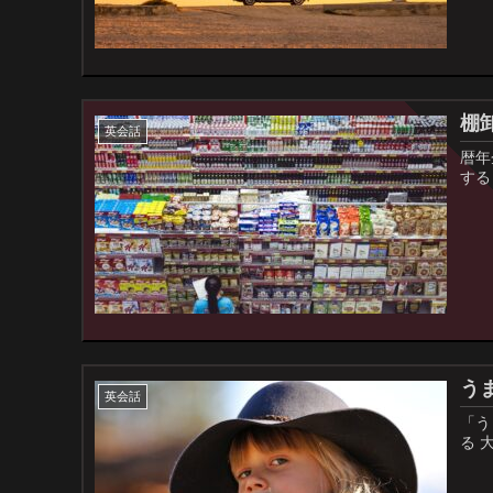
棚
英会話
暦年
する
うま
英会話
「う
る 