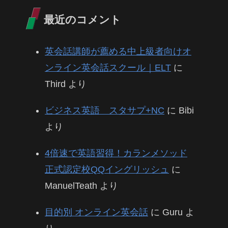
最近のコメント
英会話講師が薦める中上級者向けオ
ンライン英会話スクール｜ELT
に
Third
より
ビジネス英語 スタサプ+NC
に
Bibi
より
4倍速で英語習得！カランメソッド
正式認定校QQイングリッシュ
に
ManuelTeath
より
目的別 オンライン英会話
に
Guru
よ