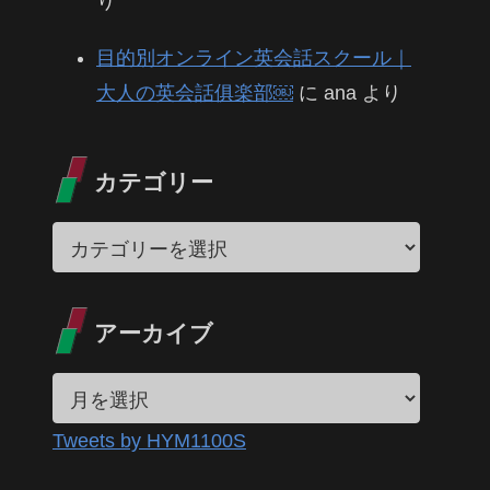
り
目的別オンライン英会話スクール｜
大人の英会話俱楽部￼
に
ana
より
カテゴリー
アーカイブ
Tweets by HYM1100S