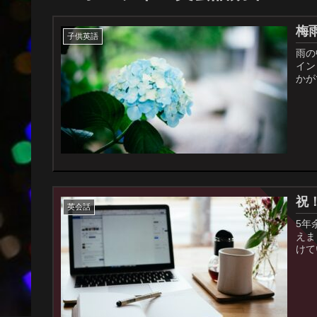
梅
子供英語
雨の
イン
かが
祝！
英会話
5年
えま
けて