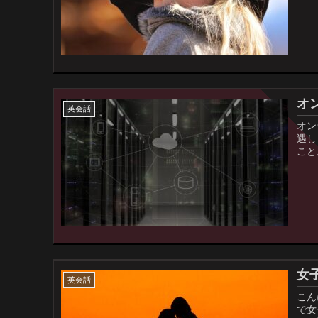
オ
英会話
オン
遇し
こと
女
英会話
こん
で女