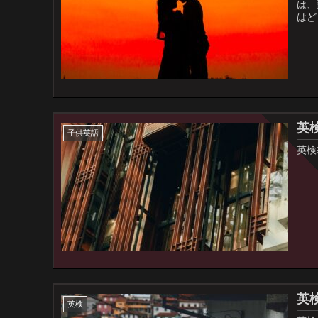
は、
はど
英
子供英語
英検
英
英検