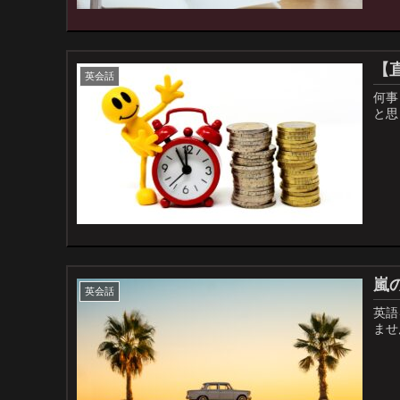
【
英会話
何事
と思
嵐
英会話
英語
ませ