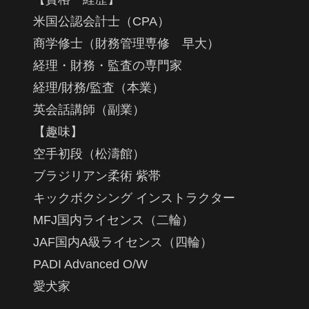
米国公認会計士（CPA）
商学修士（財務管理専修 早大）
経理・財務・監査の専門家
経理/財務/監査（本業）
英会話講師（副業）
【趣味】
空手初段（松濤館）
ブラジリアン柔術 紫帯
キックボクシング インストラクター
MFJ国内ライセンス（二輪）
JAF国内A級ライセンス（四輪）
PADI Advanced O/W
愛犬家