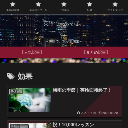
英会話講師
英会話スクール
子供英語
転職
サイトマップ
英語で、あそぼ。
～英語で、繋がる未来～
【人気記事】
【まとめ記事】
効果
梅雨の季節｜英検面接終了！
子供英語
2021.07.04
2022.06.20
祝！10,000レッスン
英会話