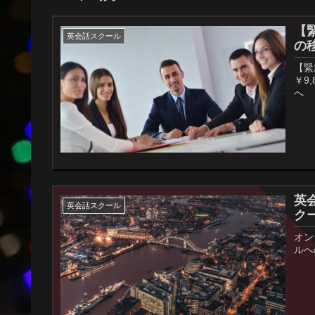
【
英会話スクール
の
【緊
￥9
へ
英
英会話スクール
ク
オン
ルへ