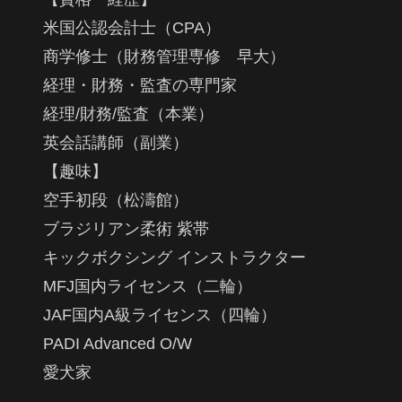
米国公認会計士（CPA）
商学修士（財務管理専修 早大）
経理・財務・監査の専門家
経理/財務/監査（本業）
英会話講師（副業）
【趣味】
空手初段（松濤館）
ブラジリアン柔術 紫帯
キックボクシング インストラクター
MFJ国内ライセンス（二輪）
JAF国内A級ライセンス（四輪）
PADI Advanced O/W
愛犬家