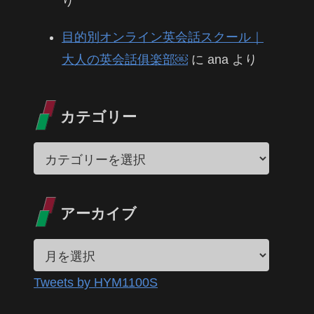
り
目的別オンライン英会話スクール｜
大人の英会話俱楽部￼
に
ana
より
カテゴリー
アーカイブ
Tweets by HYM1100S