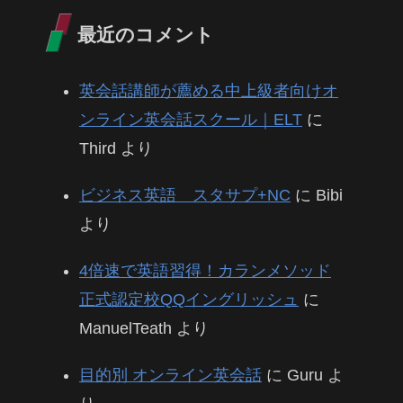
最近のコメント
英会話講師が薦める中上級者向けオ
ンライン英会話スクール｜ELT
に
Third
より
ビジネス英語 スタサプ+NC
に
Bibi
より
4倍速で英語習得！カランメソッド
正式認定校QQイングリッシュ
に
ManuelTeath
より
目的別 オンライン英会話
に
Guru
よ