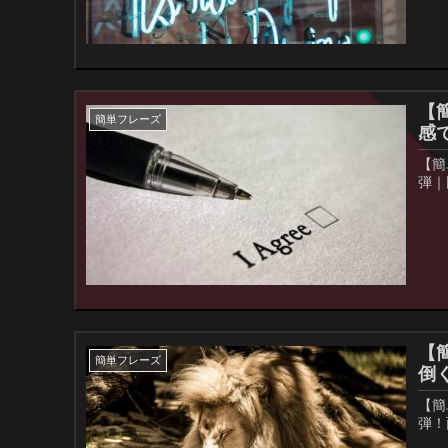
【
簡単フレーズ
感
【簡
弾｜
【
簡単フレーズ
倒
【簡
弾！