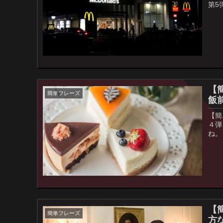
第5
【
簡単フレーズ
飯
【簡
４弾
ね。
【
簡単フレーズ
方