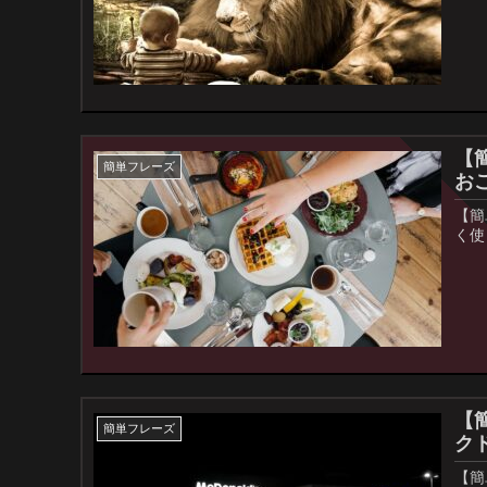
【
簡単フレーズ
お
【簡
く使
【
簡単フレーズ
ク
【簡