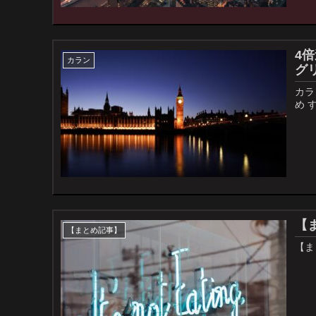
4
カラン
グ
カラ
め 
【
【まとめ記事】
【ま