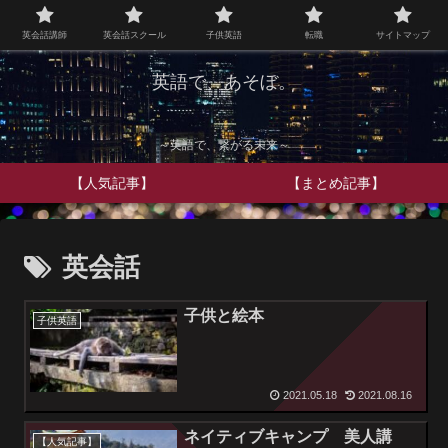
英会話講師
英会話スクール
子供英語
転職
サイトマップ
英語で、あそぼ。
～英語で、繋がる未来～
【人気記事】
【まとめ記事】
英会話
子供と絵本
子供英語
2021.05.18
2021.08.16
ネイティブキャンプ 美人講
【人気記事】