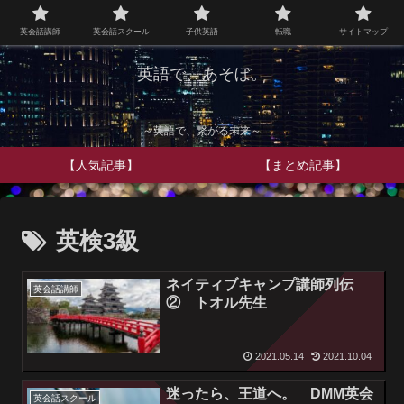
英会話講師
英会話スクール
子供英語
転職
サイトマップ
英語で、あそぼ。
～英語で、繋がる未来～
【人気記事】
【まとめ記事】
英検3級
ネイティブキャンプ講師列伝
英会話講師
② トオル先生
2021.05.14
2021.10.04
迷ったら、王道へ。 DMM英会
英会話スクール