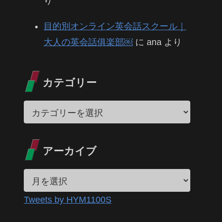
り
目的別オンライン英会話スクール｜
大人の英会話俱楽部￼
に
ana
より
カテゴリー
アーカイブ
Tweets by HYM1100S