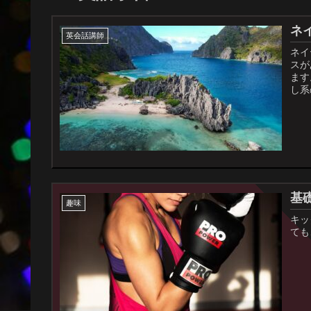
ネ
英会話講師
ネイ
スが
ます
し系
基
趣味
キッ
ても