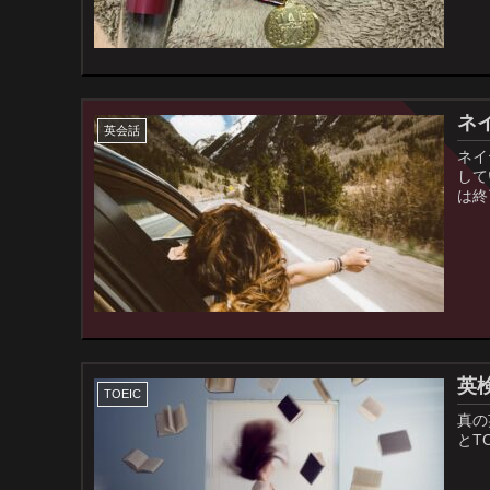
ネ
英会話
ネイ
して
は終
英検
TOEIC
真の
とT