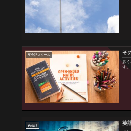
そ
英会話スクール
多く
す。
英
英会話