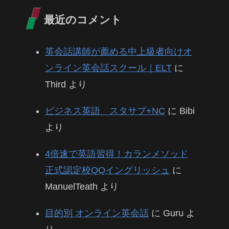
最近のコメント
英会話講師が薦める中上級者向けオ
ンライン英会話スクール｜ELT
に
Third
より
ビジネス英語 スタサプ+NC
に
Bibi
より
4倍速で英語習得！カランメソッド
正式認定校QQイングリッシュ
に
ManuelTeath
より
目的別 オンライン英会話
に
Guru
よ