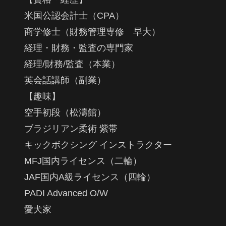
米国公認会計士（CPA）
商学修士（財務管理専修 早大）
経理・財務・監査の専門家
経理/財務/監査（本業）
英会話講師（副業）
【趣味】
空手初段（松濤館）
ブラジリアン柔術 紫帯
キックボクシング インストラクター
MFJ国内ライセンス（二輪）
JAF国内A級ライセンス（四輪）
PADI Advanced O/W
愛犬家