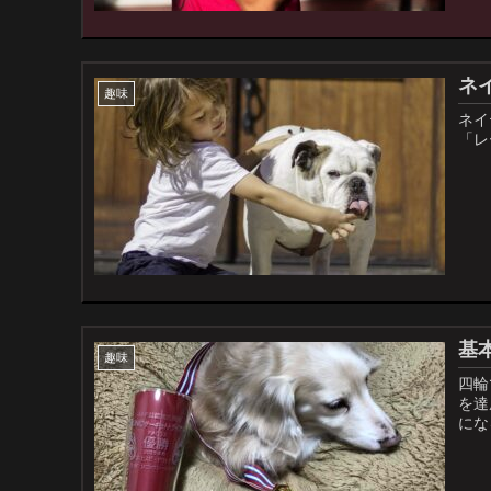
ネ
趣味
ネイ
「レ
基
趣味
四輪
を達
にな