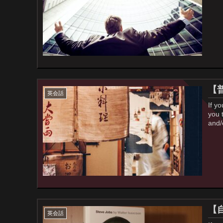
【普
英会話
If yo
you 
and/o
【
英会話