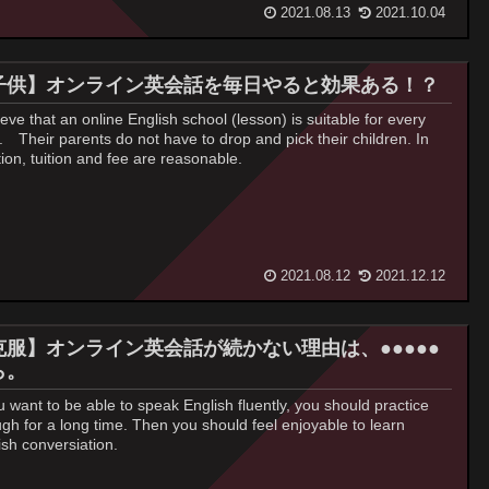
2021.08.13
2021.10.04
子供】オンライン英会話を毎日やると効果ある！？
lieve that an online English school (lesson) is suitable for every
d. Their parents do not have to drop and pick their children. In
tion, tuition and fee are reasonable.
2021.08.12
2021.12.12
克服】オンライン英会話が続かない理由は、●●●●●
ら。
ou want to be able to speak English fluently, you should practice
gh for a long time. Then you should feel enjoyable to learn
ish conversiation.