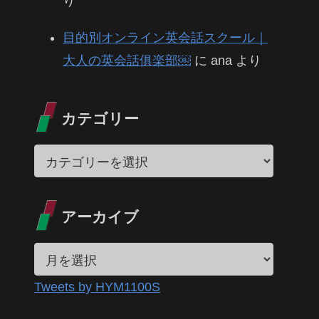
り
目的別オンライン英会話スクール｜
大人の英会話俱楽部￼
に
ana
より
カテゴリー
アーカイブ
Tweets by HYM1100S