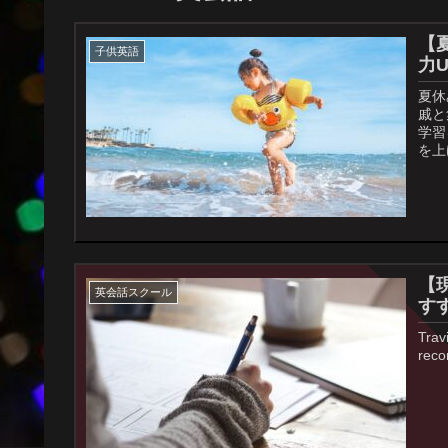
【
子供英語
力
夏休
戚と
学習
を上
【
英会話スクール
す
Trav
reco