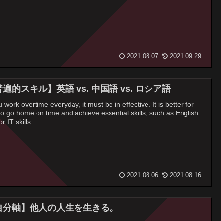
2021.08.07
2021.09.29
遍的スキル】英語 vs. 中国語 vs. ロシア語
u work overtime everyday, it must be in effective. It is better for
to go home on time and achieve essential skills, such as English
r IT skills.
2021.08.06
2021.08.16
自分軸】他人の人生を生きる。