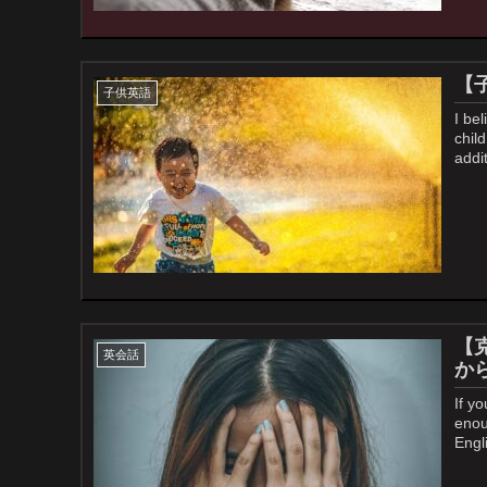
【
子供英語
I be
chil
addi
【
英会話
か
If y
enou
Engl