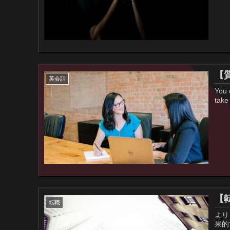
【
英会話
You 
take
【
転職
より
果的