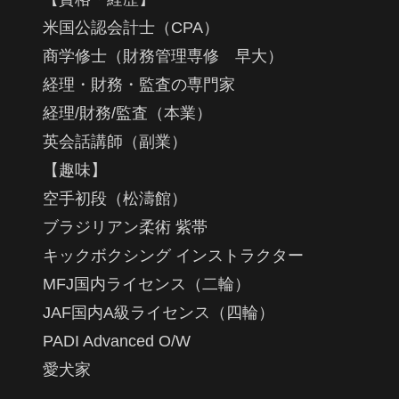
米国公認会計士（CPA）
商学修士（財務管理専修 早大）
経理・財務・監査の専門家
経理/財務/監査（本業）
英会話講師（副業）
【趣味】
空手初段（松濤館）
ブラジリアン柔術 紫帯
キックボクシング インストラクター
MFJ国内ライセンス（二輪）
JAF国内A級ライセンス（四輪）
PADI Advanced O/W
愛犬家