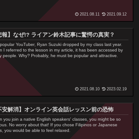
2021.08.11
2021.09.12
悲報】なぜ!? ライアン鈴木記事に驚愕の真実？
popular YouTuber, Ryan Suzuki dropped by my class last year.
 I referred to the lesson in my article, it has been accessed by
 people. Why? Probably, he must be popular and attractive.
2021.08.10
2023.02.19
不安解消】オンライン英会話レッスン前の恐怖
 you join a native English speakers' classes, you might be so
ous. No worry about that! If you chose Filipinos or Japanese
rs, you would be able to feel relaxed.