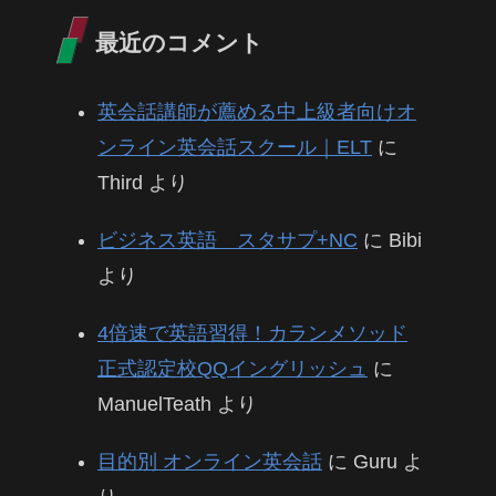
最近のコメント
英会話講師が薦める中上級者向けオ
ンライン英会話スクール｜ELT
に
Third
より
ビジネス英語 スタサプ+NC
に
Bibi
より
4倍速で英語習得！カランメソッド
正式認定校QQイングリッシュ
に
ManuelTeath
より
目的別 オンライン英会話
に
Guru
よ