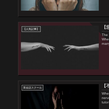
【
【人気記事】
The 
When
many
【
英会話スクール
When
nerv
tuto