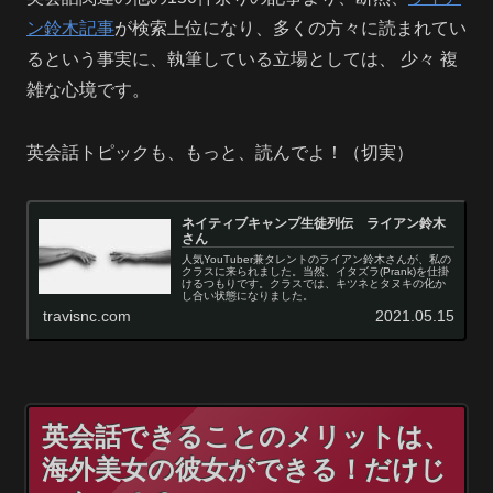
ン鈴木記事
が検索上位になり、多くの方々に読まれてい
るという事実に、執筆している立場としては、 少々 複
雑な心境です。
英会話トピックも、もっと、読んでよ！（切実）
ネイティブキャンプ生徒列伝 ライアン鈴木
さん
人気YouTuber兼タレントのライアン鈴木さんが、私の
クラスに来られました。当然、イタズラ(Prank)を仕掛
けるつもりです。クラスでは、キツネとタヌキの化か
し合い状態になりました。
travisnc.com
2021.05.15
英会話できることのメリットは、
海外美女の彼女ができる！だけじ