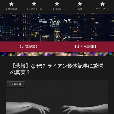
英会話講師
英会話スクール
子供英語
転職
サイトマップ
英語で、あそぼ。
～英語で、繋がる未来～
【人気記事】
【まとめ記事】
【悲報】なぜ!? ライアン鈴木記事に驚愕
の真実？
【人気記事】