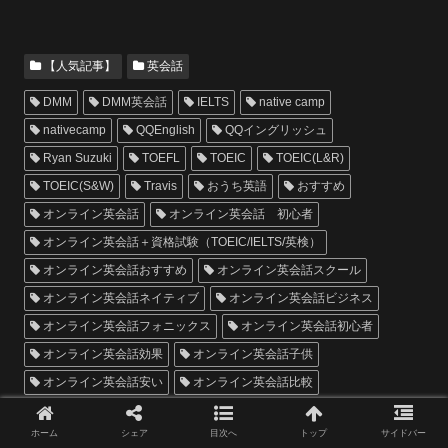
【人気記事】
英会話
DMM
DMM英会話
IELTS
native camp
nativecamp
QQEnglish
QQイングリッシュ
Ryan Suzuki
TOEFL
TOEIC
TOEIC(L&R)
TOEIC(S&W)
Travis
おうち英語
おすすめ
オンライン英会話
オンライン英会話 初心者
オンライン英会話＋資格試験（TOEIC/IELTS/英検）
オンライン英会話おすすめ
オンライン英会話スクール
オンライン英会話ネイティブ
オンライン英会話ビジネス
オンライン英会話フォニックス
オンライン英会話初心者
オンライン英会話効果
オンライン英会話子供
オンライン英会話安い
オンライン英会話比較
カランメソッド
こども 習い事
こども 英会話
ホーム
シェア
目次へ
トップ
サイドバー
ネイティブ
ネイティブキャンプ
ビジネス