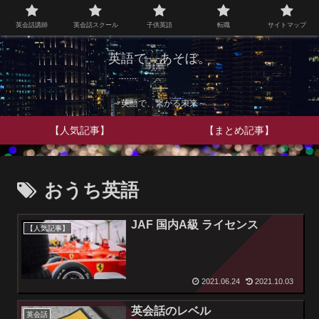
英会話講師
英会話スクール
子供英語
転職
サイトマップ
英語で、あそぼ。
～英語で、繋がる未来～
【人気記事】
【まとめ記事】
おうち英語
JAF 国内A級 ライセンス
【人気記事】
2021.06.24
2021.10.03
英会話のレベル
英会話