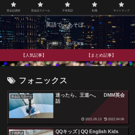
英会話講師
英会話スクール
子供英語
転職
サイトマップ
英語で、あそぼ。
～英語で、繋がる未来～
【人気記事】
【まとめ記事】
フォニックス
迷ったら、王道へ。 DMM英会
英会話スクール
話
2021.05.13
2022.04.06
QQキッズ | QQ English Kids
子供英語