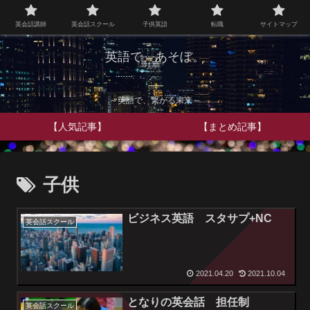
英会話講師
英会話スクール
子供英語
転職
サイトマップ
英語で、あそぼ。
～英語で、繋がる未来～
【人気記事】
【まとめ記事】
子供
ビジネス英語 スタサプ+NC
英会話スクール
2021.04.20
2021.10.04
となりの英会話 担任制
英会話スクール