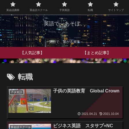
英会話講師
英会話スクール
子供英語
転職
サイトマップ
英語で、あそぼ。
～英語で、繋がる未来～
【人気記事】
【まとめ記事】
転職
子供の英語教育 Global Crown
子供英語
2021.04.21
2021.10.04
ビジネス英語 スタサプ+NC
英会話スクール