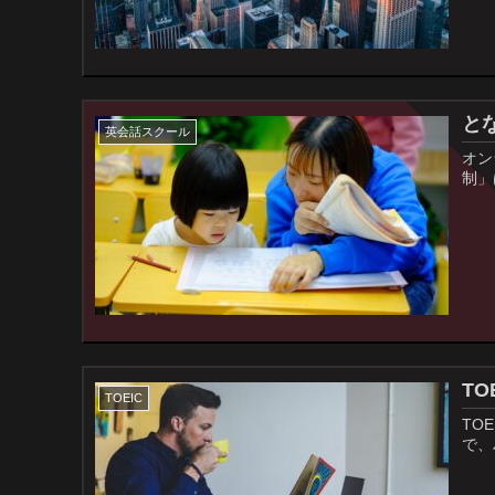
と
英会話スクール
オン
制」
TO
TOEIC
TO
で、