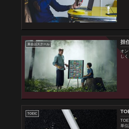
担任
英会話スクール
オン
しく
TO
TOEIC
TO
単位