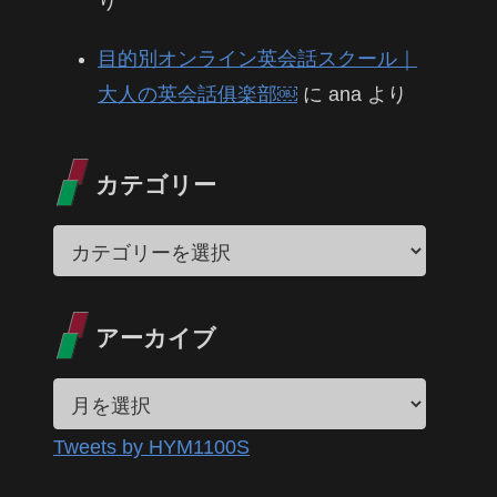
り
目的別オンライン英会話スクール｜
大人の英会話俱楽部￼
に
ana
より
カテゴリー
アーカイブ
Tweets by HYM1100S