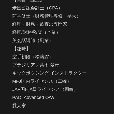
米国公認会計士（CPA）
商学修士（財務管理専修 早大）
経理・財務・監査の専門家
経理/財務/監査（本業）
英会話講師（副業）
【趣味】
空手初段（松濤館）
ブラジリアン柔術 紫帯
キックボクシング インストラクター
MFJ国内ライセンス（二輪）
JAF国内A級ライセンス（四輪）
PADI Advanced O/W
愛犬家