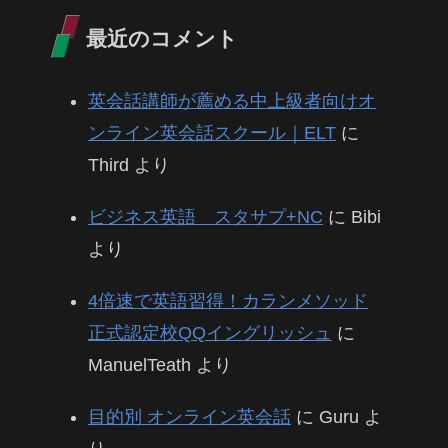
最近のコメント
英会話講師が薦める中上級者向けオ
ンライン英会話スクール｜ELT
に
Third
より
ビジネス英語 スタサプ+NC
に
Bibi
より
4倍速で英語習得！カランメソッド
正式認定校QQイングリッシュ
に
ManuelTeath
より
目的別 オンライン英会話
に
Guru
よ