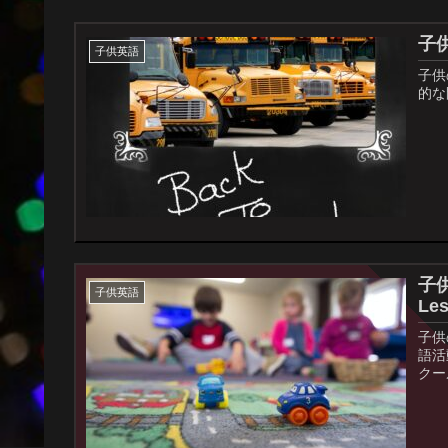
子
子供英語
子供
的な
子供
子供英語
Le
子供
語活
クー