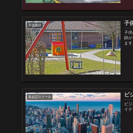
子供
子供英語
子供
師が
ます
ビ
英会話スクール
ビジ
イテ