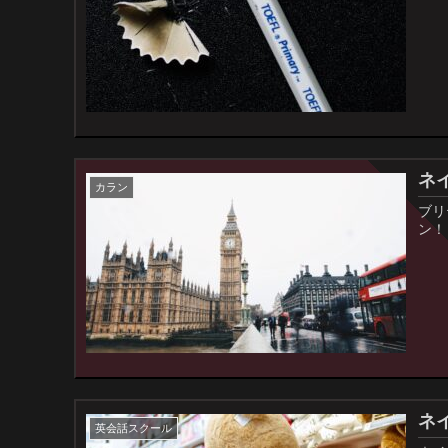
ネ
カラン
ブリ
ン！
ネ
英会話スクール