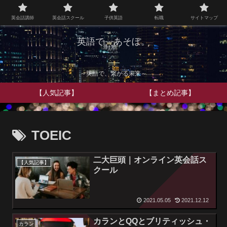
英会話講師
英会話スクール
子供英語
転職
サイトマップ
英語で、あそぼ。
～英語で、繋がる未来～
【人気記事】
【まとめ記事】
TOEIC
二大巨頭｜オンライン英会話ス
【人気記事】
クール
2021.05.05
2021.12.12
カランとQQとブリティッシュ・
カラン