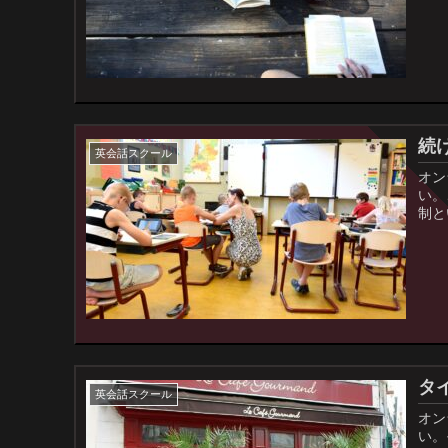
続
英会話スクール
オン
い。
制と
タ
英会話スクール
オン
い。