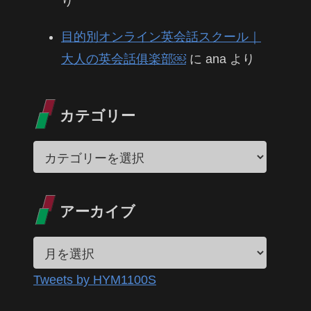
り
目的別オンライン英会話スクール｜
大人の英会話俱楽部￼
に
ana
より
カテゴリー
アーカイブ
Tweets by HYM1100S