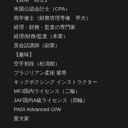
米国公認会計士（CPA）
商学修士（財務管理専修 早大）
経理・財務・監査の専門家
経理/財務/監査（本業）
英会話講師（副業）
【趣味】
空手初段（松濤館）
ブラジリアン柔術 紫帯
キックボクシング インストラクター
MFJ国内ライセンス（二輪）
JAF国内A級ライセンス（四輪）
PADI Advanced O/W
愛犬家