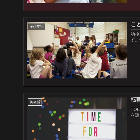
こ
子供英語
幼少
す。
転職
英会話
TO
を話