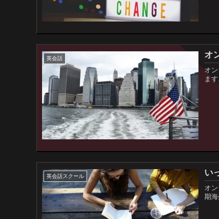
オ
英会話
オン
ます
い
英会話スクール
オン
期海