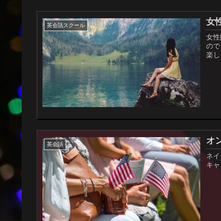
女
英会話スクール
女性
ので
楽し
オ
英会話
ネイ
キャ