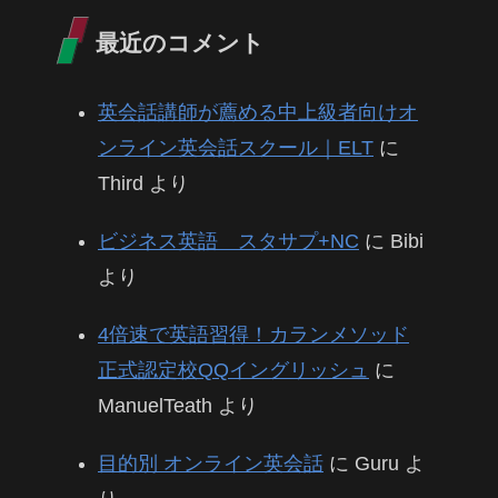
最近のコメント
英会話講師が薦める中上級者向けオ
ンライン英会話スクール｜ELT
に
Third
より
ビジネス英語 スタサプ+NC
に
Bibi
より
4倍速で英語習得！カランメソッド
正式認定校QQイングリッシュ
に
ManuelTeath
より
目的別 オンライン英会話
に
Guru
よ