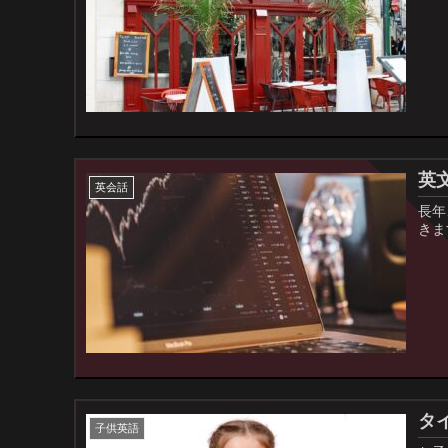
英
英会話
長年
きま
タ
子供英語