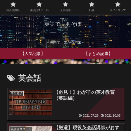
英会話講師
英会話スクール
子供英語
転職
サイトマップ
英語で、あそぼ。
～英語で、繋がる未来～
【人気記事】
【まとめ記事】
英会話
【必見！】わが子の英才教育
子供英語
（英語編）
2021.07.26
2021.10.05
【厳選】現役英会話講師がおす
英会話スクール