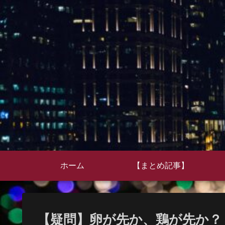
ホーム
【まとめ記事】
【疑問】卵が先か、鶏が先か？