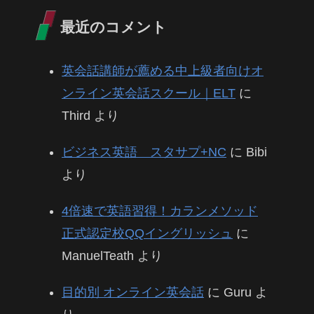
最近のコメント
英会話講師が薦める中上級者向けオ
ンライン英会話スクール｜ELT
に
Third
より
ビジネス英語 スタサプ+NC
に
Bibi
より
4倍速で英語習得！カランメソッド
正式認定校QQイングリッシュ
に
ManuelTeath
より
目的別 オンライン英会話
に
Guru
よ