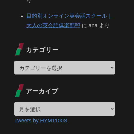
り
目的別オンライン英会話スクール｜
大人の英会話俱楽部￼
に
ana
より
カテゴリー
アーカイブ
Tweets by HYM1100S