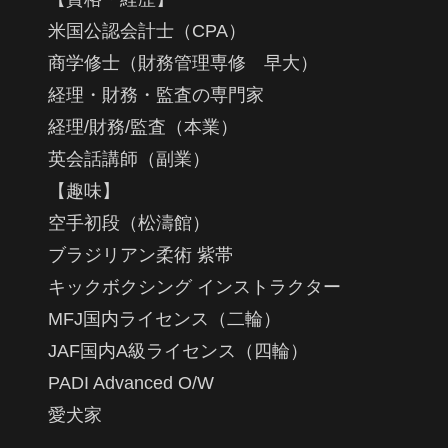
米国公認会計士（CPA）
商学修士（財務管理専修 早大）
経理・財務・監査の専門家
経理/財務/監査（本業）
英会話講師（副業）
【趣味】
空手初段（松濤館）
ブラジリアン柔術 紫帯
キックボクシング インストラクター
MFJ国内ライセンス（二輪）
JAF国内A級ライセンス（四輪）
PADI Advanced O/W
愛犬家