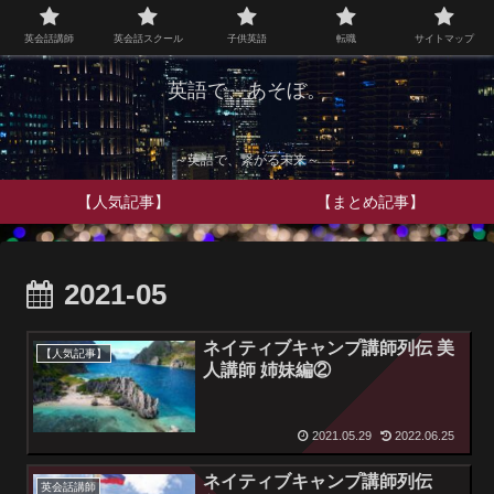
英会話講師
英会話スクール
子供英語
転職
サイトマップ
英語で、あそぼ。
～英語で、繋がる未来～
【人気記事】
【まとめ記事】
2021-05
ネイティブキャンプ講師列伝 美
【人気記事】
人講師 姉妹編②
2021.05.29
2022.06.25
ネイティブキャンプ講師列伝
英会話講師