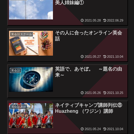
美人姉妹編①
2021.05.28
2022.06.29
その人に合ったオンライン英会
英会話スクール
話
2021.05.27
2021.10.04
英語で、あそぼ。 ～題名の由
英会話
来～
2021.05.26
2021.10.25
ネイティブキャンプ講師列伝⑧
英会話講師
Huazheng （ワジン）講師
2021.05.24
2021.10.04