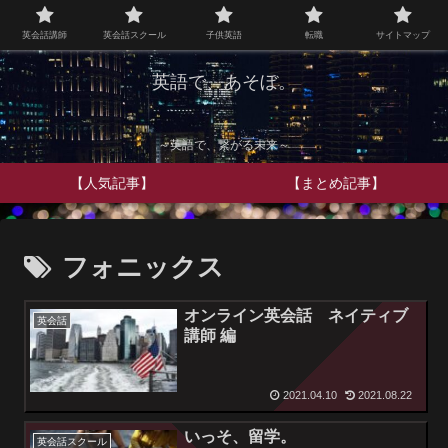
英会話講師
英会話スクール
子供英語
転職
サイトマップ
英語で、あそぼ。
～英語で、繋がる未来～
【人気記事】
【まとめ記事】
フォニックス
オンライン英会話 ネイティブ
英会話
講師 編
2021.04.10
2021.08.22
いっそ、留学。
英会話スクール