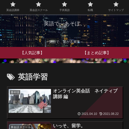
英会話講師
英会話スクール
子供英語
転職
サイトマップ
英語で、あそぼ。
～英語で、繋がる未来～
【人気記事】
【まとめ記事】
英語学習
オンライン英会話 ネイティブ
英会話
講師 編
2021.04.10
2021.08.22
いっそ、留学。
英会話スクール