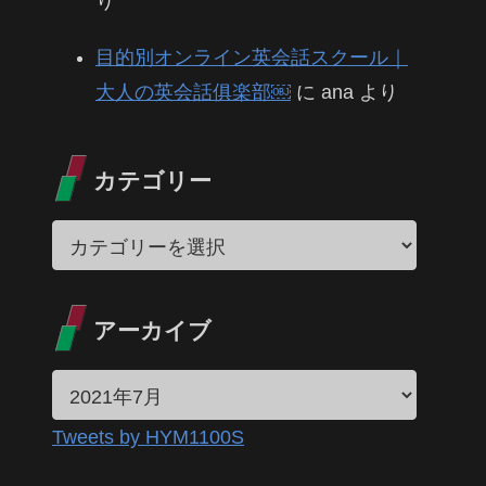
り
目的別オンライン英会話スクール｜
大人の英会話俱楽部￼
に
ana
より
カテゴリー
アーカイブ
Tweets by HYM1100S