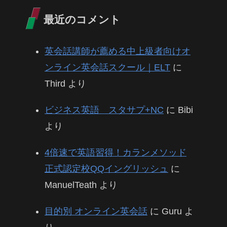
最近のコメント
英会話講師が薦める中上級者向けオ
ンライン英会話スクール｜ELT
に
Third
より
ビジネス英語 スタサプ+NC
に
Bibi
より
4倍速で英語習得！カランメソッド
正式認定校QQイングリッシュ
に
ManuelTeath
より
目的別 オンライン英会話
に
Guru
よ