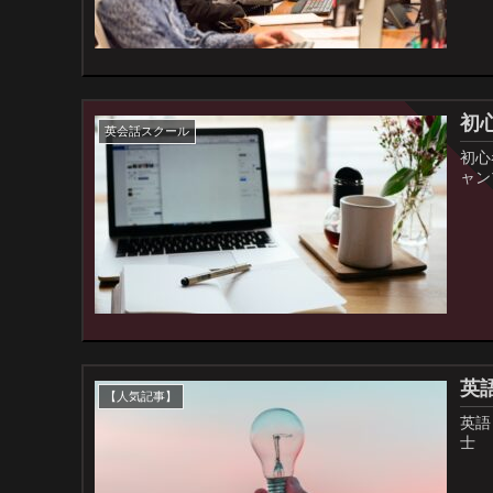
初
英会話スクール
初心
ャン
英
【人気記事】
英語
士