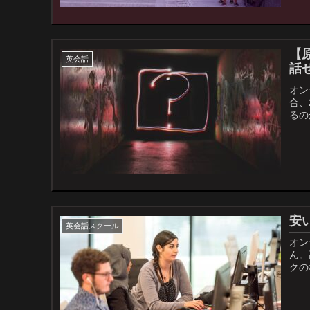
【
英会話
話
オン
合、
るの
安
英会話スクール
オン
ん。
クの