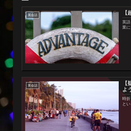
【
英会話
英語
業に
【
英会話
よ
時折
とい