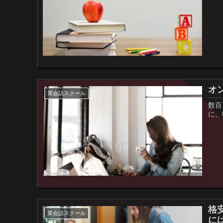
オ
英会話スクール
数百
に、
格
英会話スクール
に