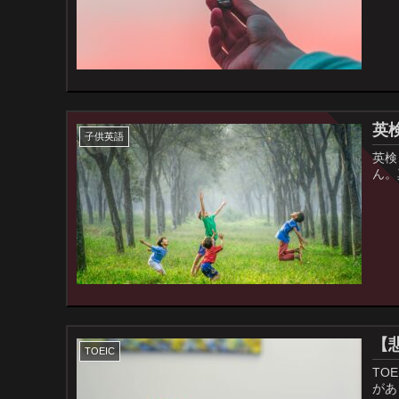
英
子供英語
英検
ん。
【悲
TOEIC
TO
があ