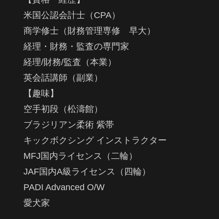
米国公認会計士（CPA）
商学修士（財務管理専修 早大）
経理・財務・監査の専門家
経理/財務/監査（本業）
英会話講師（副業）
【趣味】
空手初段（松濤館）
ブラジリアン柔術 紫帯
キックボクシング インストラクター
MFJ国内ライセンス（二輪）
JAF国内A級ライセンス（四輪）
PADI Advanced O/W
愛犬家