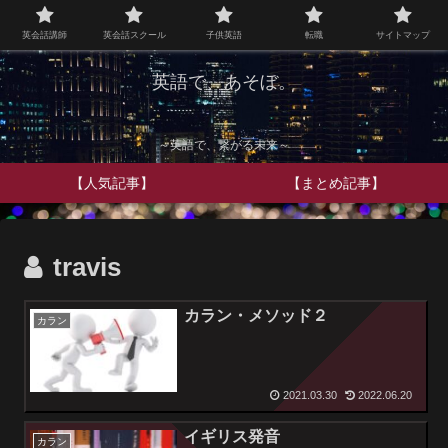
英会話講師
英会話スクール
子供英語
転職
サイトマップ
英語で、あそぼ。
～英語で、繋がる未来～
【人気記事】
【まとめ記事】
travis
カラン・メソッド２
カラン
2021.03.30
2022.06.20
イギリス発音
カラン